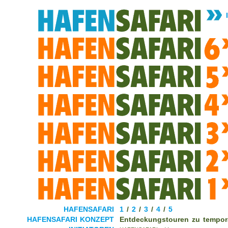
HAFENSAFARI
1
/
2
/
3
/
4
/
5
HAFENSAFARI KONZEPT
Entdeckungstouren zu temporä